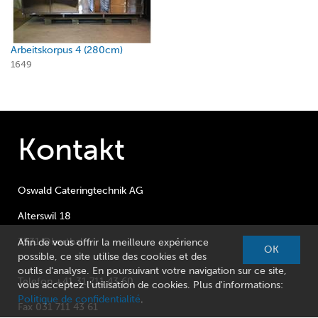
Arbeitskorpus 4 (280cm)
1649
Kontakt
Oswald Cateringtechnik AG
Alterswil 18
3531 Oberthal
Afin de vous offrir la meilleure expérience
OK
possible, ce site utilise des cookies et des
outils d'analyse. En poursuivant votre navigation sur ce site,
Telefon +41 31 711 43 60
vous acceptez l'utilisation de cookies. Plus d'informations:
Politique de confidentialité
.
Fax 031 711 43 61