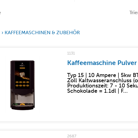
e
Trie
P
›
KAFFEEMASCHINEN & ZUBEHÖR
1131
Kaffeemaschine Pulver 
Typ 15 | 10 Ampere | 5kw 
Zoll Kaltwasseranschluss (
Produktionszeit: 7 - 10 Se
Schokolade = 1.1dl | F...
2687