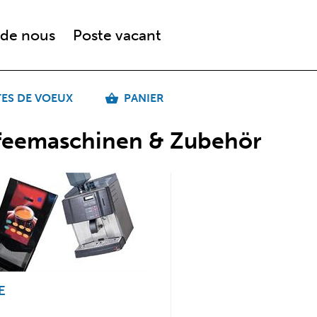
 de nous
Poste vacant
TES DE VOEUX
PANIER
feemaschinen & Zubehör
E