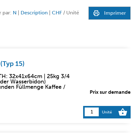
r par:
N
|
Description
|
CHF
/ Unité
Imprimer
(Typ 15)
BTH: 32x41x64cm | 25kg 3/4
oder Wasserbidon)
kunden Füllmenge Kaffee /
Prix sur demande
Unité