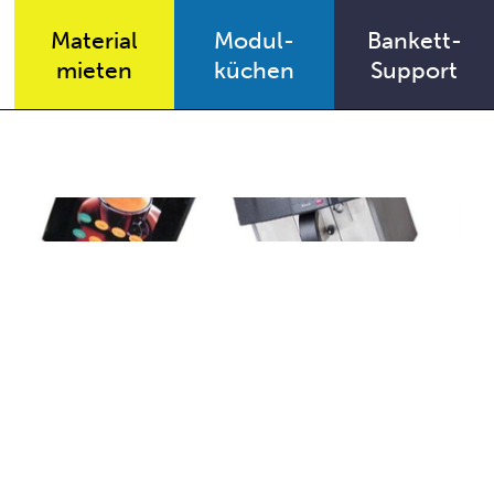
Material
Modul-
Bankett-
mieten
küchen
Support