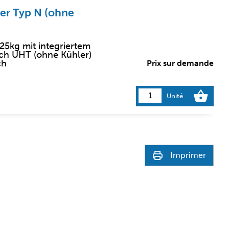
er Typ N (ohne
25kg mit integriertem
lch UHT (ohne Kühler)
ch
Prix sur demande
Unité
Imprimer