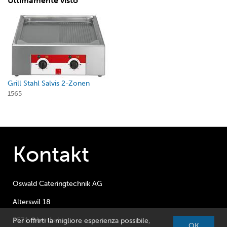
Ultimamente visto
Grill Stahl Salvis 2-Zonen
1565
Kontakt
Oswald Cateringtechnik AG
Alterswil 18
3531 Oberthal
Per offrirti la migliore esperienza possibile,
OK