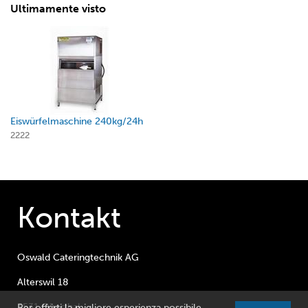
Ultimamente visto
Eiswürfelmaschine 240kg/24h
2222
Kontakt
Oswald Cateringtechnik AG
Alterswil 18
3531 Oberthal
Per offrirti la migliore esperienza possibile,