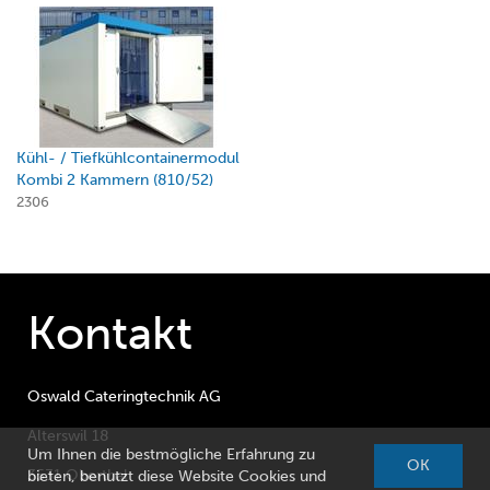
Kühl- / Tiefkühlcontainermodul
Kombi 2 Kammern (810/52)
2306
Kontakt
Oswald Cateringtechnik AG
Alterswil 18
Um Ihnen die bestmögliche Erfahrung zu
OK
3531 Oberthal
bieten, benutzt diese Website Cookies und