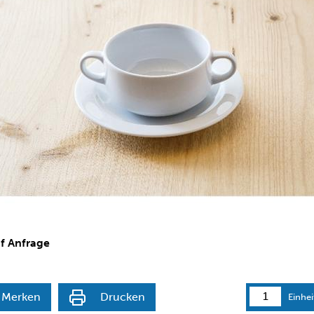
uf Anfrage
Merken
Drucken
Einhei