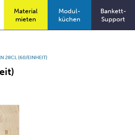
Material
Modul-
Bankett-
mieten
küchen
Support
 28CL (60/EINHEIT)
it)